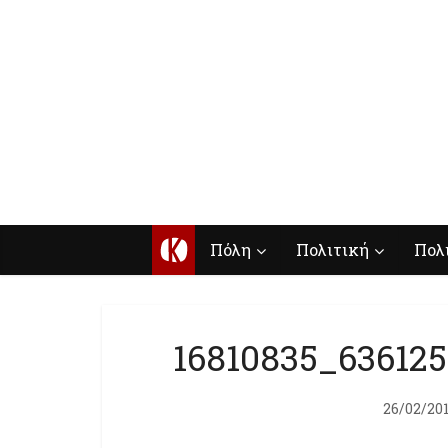
Κ
Πόλη
Πολιτική
Πολ
16810835_63612
26/02/20