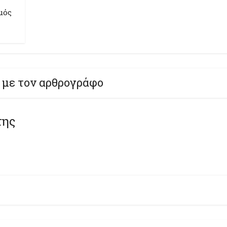
μός
 με τον αρθρογράφο
της