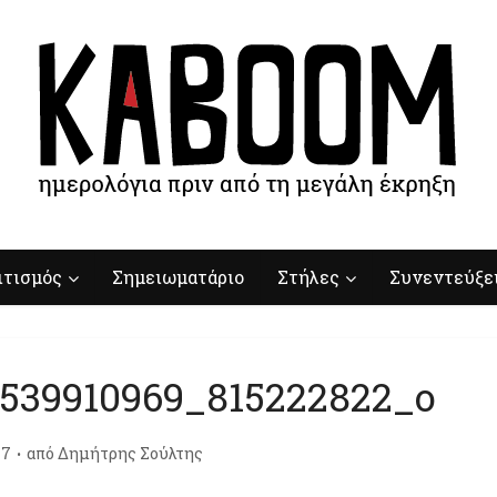
ιτισμός
Σημειωματάριο
Στήλες
Συνεντεύξε
5539910969_815222822_o
17
από
Δημήτρης Σούλτης