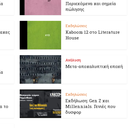
ία
Περιεχόμενα και σημεία
πώλησης
Εκδηλώσεις
λακες
Kaboom 12 στο Literature
House
Ανάλυση
Μετα-αποκαλυπτική εποχή
ία
Εκδηλώσεις
Εκδήλωση: Gen Z και
ια το
Millennials. Γενιές που
δυσφορ