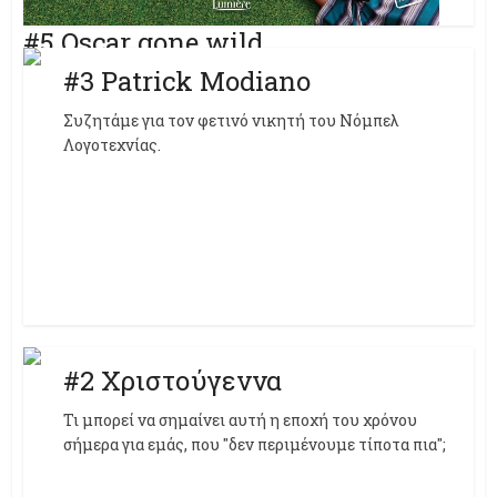
#5 Oscar gone wild
#3 Patrick Modiano
Η δική μας ματιά πάνω στα φετινά αλλά και τα παλιότερα
βραβεία της Ακαδημίας, πάνω στους νικητές αλλά και
Συζητάμε για τον φετινό νικητή του Νόμπελ
τους χαμένους.
Λογοτεχνίας.
#2 Χριστούγεννα
Τι μπορεί να σημαίνει αυτή η εποχή του χρόνου
σήμερα για εμάς, που "δεν περιμένουμε τίποτα πια";