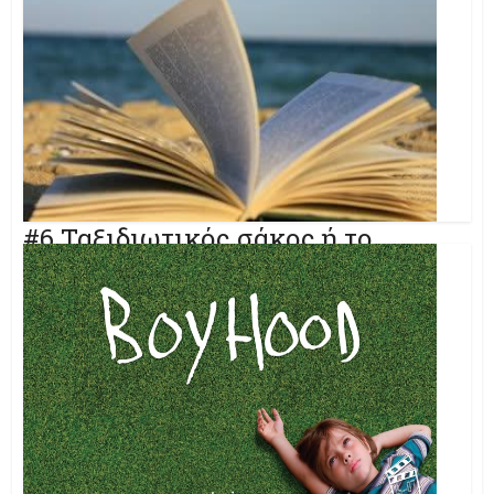
διαστάσεις της πανδημίας.
#6 Ταξιδιωτικός σάκος ή το
αγαπημένο μου βιβλίο
«Άδειασα και ξαναγέμισα τον ταξιδιωτικό μου σάκο.
"Μόνον τα απαραίτητα", είπα. Κι ήταν αρκετά γι' αυτή τη
ζωή - και για πολλές άλλες ακόμη. Βάλθηκα να τα
καταγράφω ένα ένα». Γράφουμε για τα αγαπημένα μας
βιβλία, για να βρούμε τι θα βάλουμε στον σάκο μας (και)
αυτό το καλοκαίρι.