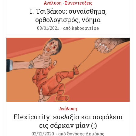
Ανάλυση
Συνεντεύξεις
•
Ι. Τσιβάκου: συναίσθημα,
ορθολογισμός, νόημα
03/01/2021
από
kaboomzine
Ανάλυση
Flexicurity: ευελιξία και ασφάλεια
εις σάρκαν μίαν (;)
02/12/2020
από
Θανάσης Δημάκας