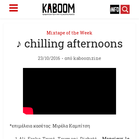
Mixtape of the Week
♪ chilling afternoons
23/10/2016
από
kaboomzine
*επιμέλεια κασέτας: Μιρέλα Καμπίτση
Αli Farka Touré, Τoumani Diabaté -
Monsieur le