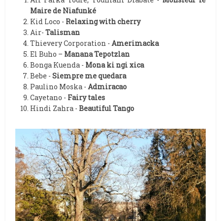
Maire de Niafunké
Kid Loco -
Relaxing with cherry
Air-
Talisman
Thievery Corporation -
Amerimacka
El Buho –
Manana Tepotzlan
Bonga Kuenda -
Mona ki ngi xica
Bebe -
Siempre me quedara
Paulino Moska -
Admiracao
Cayetano -
Fairy tales
Hindi Zahra -
Beautiful Tango