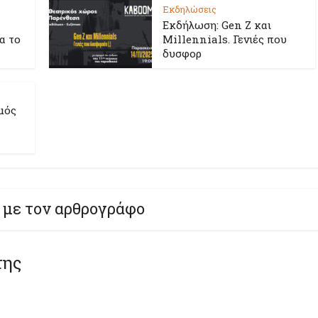
Εκδηλώσεις
Εκδήλωση: Gen Z και
ια το
Millennials. Γενιές που
δυσφορ
μός
 με τον αρθρογράφο
της