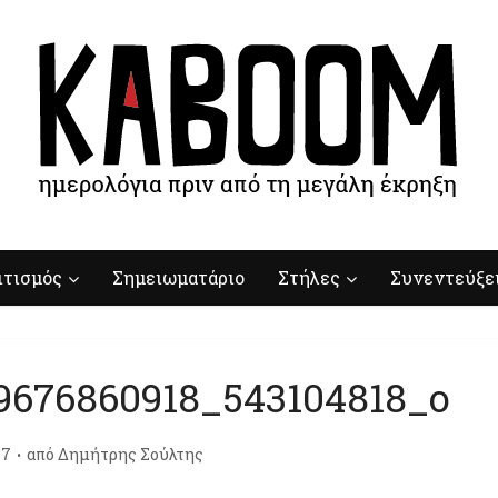
ιτισμός
Σημειωματάριο
Στήλες
Συνεντεύξε
19676860918_543104818_o
17
από
Δημήτρης Σούλτης