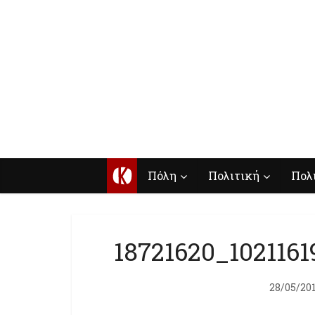
Κ
Πόλη
Πολιτική
Πολ
18721620_102116
28/05/20