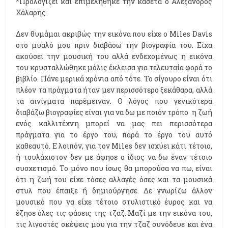
*Προλογίζει και επιμελήθηκε την κασέτα ο Αλέξανδρος
Χάλαρης.
Δεν θυμάμαι ακριβώς την εικόνα που είχε ο Μiles Davis
στο μυαλό μου πριν διαβάσω την βιογραφία του. Είχα
ακούσει την μουσική του αλλά ενδεχομένως η εικόνα
του κρυσταλλώθηκε μόλις έκλεισα για τελευταία φορά το
βιβλίο. Πάνε μερικά χρόνια από τότε. Το σίγουρο είναι ότι
πλέον τα πράγματα ήταν μεν περισσότερο ξεκάθαρα, αλλά
τα αινίγματα παρέμειναν. Ο λόγος που γενικότερα
διαβάζω βιογραφίες είναι για να δω με ποιόν τρόπο η ζωή
ενός καλλιτέχνη μπορεί να μας πει περισσότερα
πράγματα για το έργο του, παρά το έργο του αυτό
καθεαυτό. Ε λοιπόν, για τον Miles δεν ισχύει κάτι τέτοιο,
ή τουλάχιστον δεν με άφησε ο ίδιος να δω έναν τέτοιο
συσχετισμό. Το μόνο που ίσως θα μπορούσα να πω, είναι
ότι η ζωή του είχε τόσες αλλαγές όσες και τα μουσικά
στυλ που έπαιξε ή δημιούργησε. Δε γνωρίζω άλλον
μουσικό που να είχε τέτοιο στυλιστικό έυρος και να
έζησε όλες τις φάσεις της τζαζ. Μαζί με την εικόνα του,
τις λιγοστές σκέψεις μου για την τζαζ συνόδευε και ένα