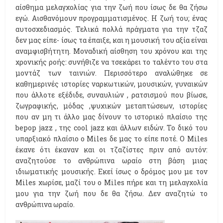
αίσθημα μελαγχολίας για την ζωή που ίσως δε θα ζήσω
εγώ. Αισθανόμουν προγραμματισμένος. Η ζωή του; ένας
αυτοσχεδιασμός. Τελικά πολλά πράγματα για την τζαζ
δεν μας είπε- ίσως τα έπαιξε, και η μουσική του αξία είναι
αναμφισβήτητη. Μοναδική αίσθηση του χρόνου και της
χρονικής ροής: συνήθιζε να τσεκάρει το ταλέντο του στα
μοντάζ των ταινιών. Περισσότερο αναλώθηκε σε
καθημερινές ιστορίες ναρκωτικών, μουσικών, γυναικών
που άλλοτε εξέδιδε, συναυλιών , ρατσισμού που βίωσε,
ζωγραφικής, μόδας ,ψυχικών μεταπτώσεων, ιστορίες
που αν μη τι άλλο μας δίνουν το ιστορικό πλαίσιο της
bepop jazz , της cool jazz και άλλων ειδών. Το δικό του
υπαρξιακό πλαίσιο ο Miles δε μας το είπε ποτέ. Ο Miles
έκανε ότι έκαναν και οι τζαζίστες πριν από αυτόν:
αναζητούσε το ανθρώπινα ωραίο στη βάση μιας
ιδιωματικής μουσικής. Εκεί ίσως ο δρόμος μου με τον
Miles χωρίσε, μαζί του ο Μiles πήρε και τη μελαγχολία
μου για την ζωή που δε θα ζήσω. Δεν αναζητώ το
ανθρώπινα ωραίο.