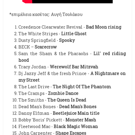
*επιμέλεια κασέτας: Αυγή Τσολάκου
Creedence Clearwater Revival -
Bad Moon rising
The White Stripes -
Little Ghost
Dusty Springfield -
Spooky
BECK –
Scarecrow
Sam the Sham & the Pharaohs -
Lil' red riding
hood
Tracy Jordan -
Werewolf Bar Mitzvah
Dj Jazzy Jeff & the fresh Prince -
A Nightmare on
my Street
The Last Drive -
The Night Of The Phantom
The Cramps -
Zombie Dance
The Smiths -
The Queen Is Dead
Dead Man's Bones -
Dead Man's Bones
Danny Elfman -
Beetlejuice Main title
Bobby 'Boris' Pickett -
Monster Mash
Fleetwood Mac -
Black Magic Woman
John Carpenter -
Shape Escapes