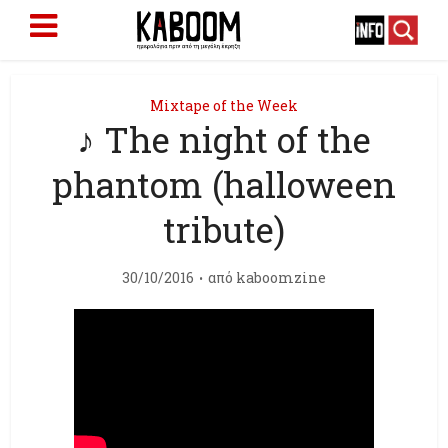
Mixtape of the Week
♪ Τhe night of the
phantom (halloween
tribute)
30/10/2016
από
kaboomzine