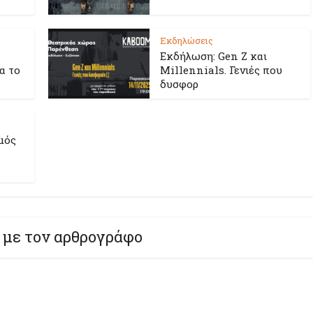
Εκδηλώσεις
Εκδήλωση: Gen Z και
ια το
Millennials. Γενιές που
δυσφορ
μός
 με τον αρθρογράφο