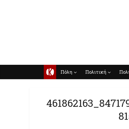
Κ
Πόλη
Πολιτική
Πολ
461862163_84717
8