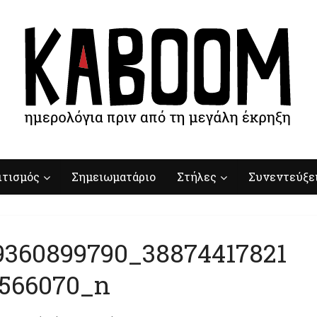
ιτισμός
Σημειωματάριο
Στήλες
Συνεντεύξε
9360899790_38874417821
1566070_n