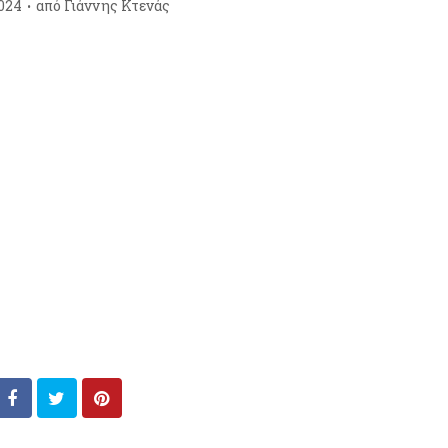
024
από
Γιάννης Κτενάς