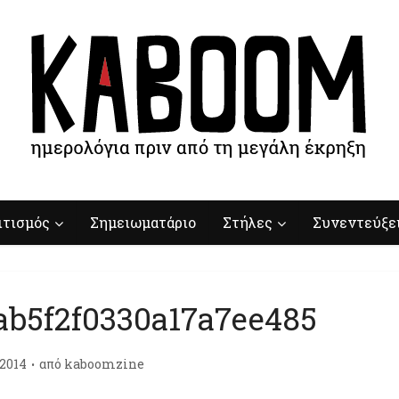
ιτισμός
Σημειωματάριο
Στήλες
Συνεντεύξε
ab5f2f0330a17a7ee485
/2014
από
kaboomzine