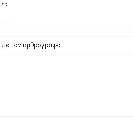
μός
 με τον αρθρογράφο