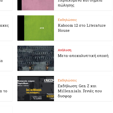
ία
Περιεχόμενα και σημεία
πώλησης
Εκδηλώσεις
λακες
Kaboom 12 στο Literature
House
Ανάλυση
Μετα-αποκαλυπτική εποχή
ία
Εκδηλώσεις
Εκδήλωση: Gen Z και
ια το
Millennials. Γενιές που
δυσφορ