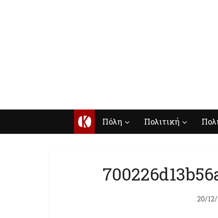
Κ
Πόλη
Πολιτική
Πολ
700226d13b56
20/12