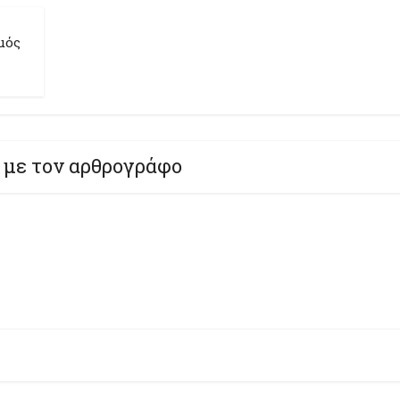
μός
 με τον αρθρογράφο