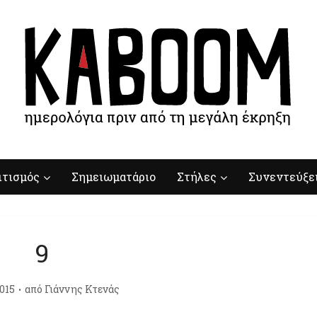
ιτισμός
Σημειωματάριο
Στήλες
Συνεντεύξε
9
015
από
Γιάννης Κτενάς