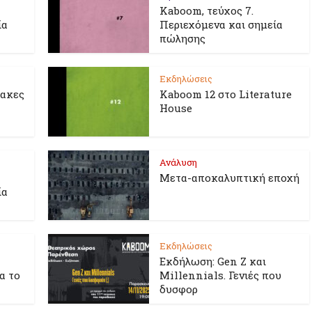
Kaboom, τεύχος 7.
ία
Περιεχόμενα και σημεία
πώλησης
Εκδηλώσεις
λακες
Kaboom 12 στο Literature
House
Ανάλυση
Μετα-αποκαλυπτική εποχή
ία
Εκδηλώσεις
Εκδήλωση: Gen Z και
ια το
Millennials. Γενιές που
δυσφορ