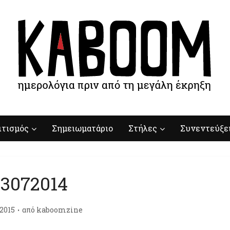
ιτισμός
Σημειωματάριο
Στήλες
Συνεντεύξε
13072014
/2015
από
kaboomzine