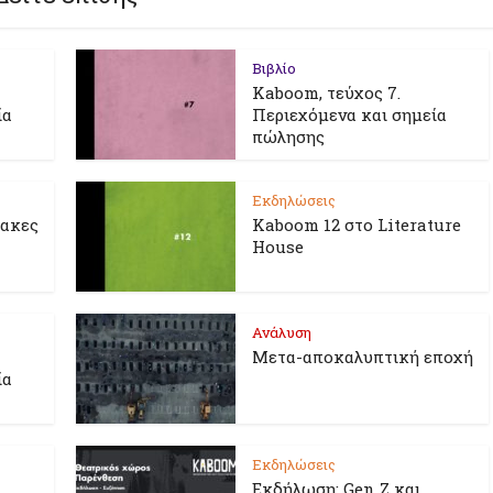
Βιβλίο
Kaboom, τεύχος 7.
ία
Περιεχόμενα και σημεία
πώλησης
Εκδηλώσεις
λακες
Kaboom 12 στο Literature
House
Ανάλυση
Μετα-αποκαλυπτική εποχή
ία
Εκδηλώσεις
Εκδήλωση: Gen Z και