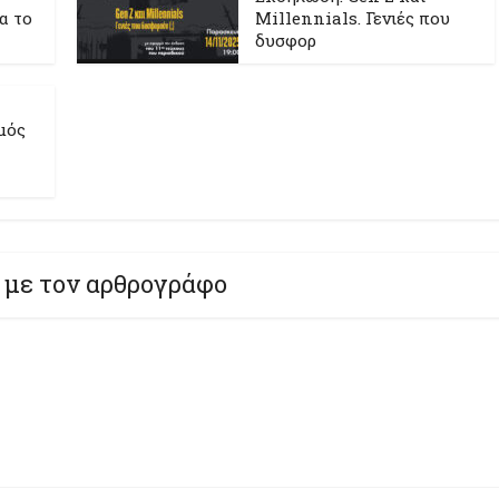
ια το
Millennials. Γενιές που
δυσφορ
μός
 με τον αρθρογράφο