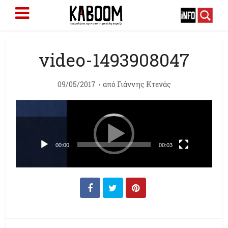
video-1493908047
09/05/2017
από
Γιάννης Κτενάς
Πρόγραμμα
Αναπαραγωγής
Βίντεο
00:00
00:03