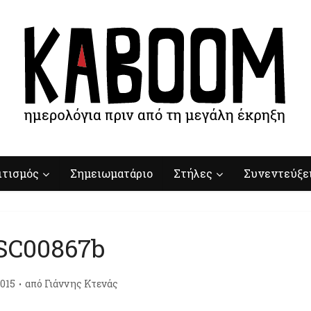
ιτισμός
Σημειωματάριο
Στήλες
Συνεντεύξε
SC00867b
015
από
Γιάννης Κτενάς