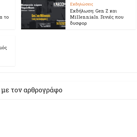
Εκδηλώσεις
Εκδήλωση: Gen Z και
ια το
Millennials. Γενιές που
δυσφορ
μός
 με τον αρθρογράφο