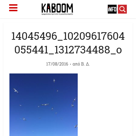
14045496_10209617604
055441_1312734488_o
17/08/2016
από
Β. Δ.