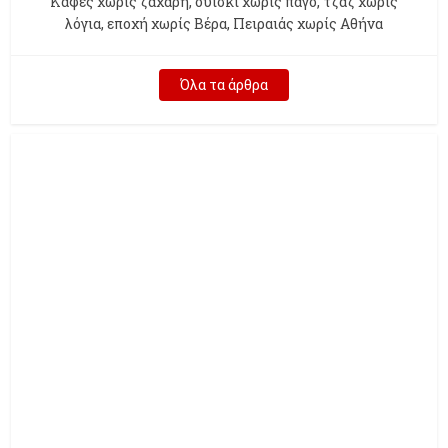
Kαφές χωρίς ζάχαρη, ουίσκι χωρίς πάγο, τζαζ χωρίς
λόγια, εποχή χωρίς Βέρα, Πειραιάς χωρίς Αθήνα
Όλα τα άρθρα