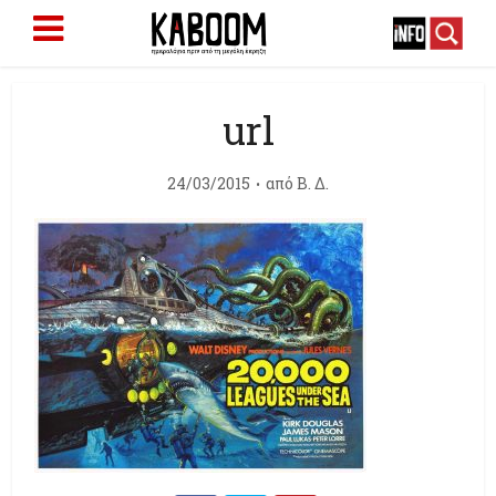
url
24/03/2015
από
Β. Δ.