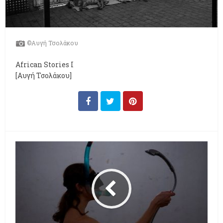
©Αυγή Τσολάκου
African Stories I
[Αυγή Τσολάκου]