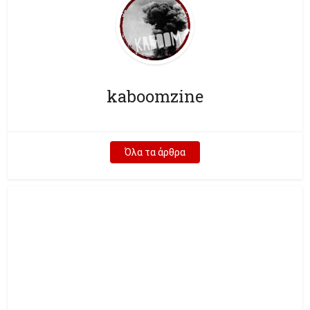
kaboomzine
Όλα τα άρθρα