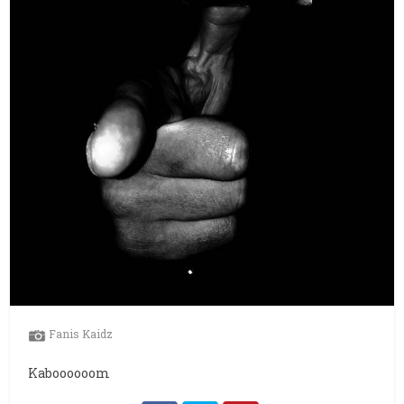
Fanis Kaidz
Kaboooooom