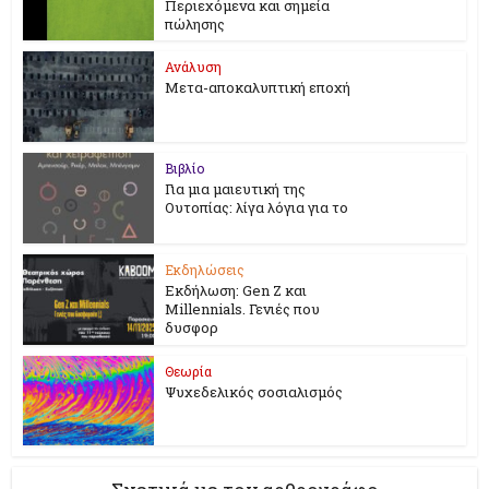
Περιεχόμενα και σημεία
πώλησης
Ανάλυση
Μετα-αποκαλυπτική εποχή
Βιβλίο
Για μια μαιευτική της
Ουτοπίας: λίγα λόγια για το
Εκδηλώσεις
Εκδήλωση: Gen Z και
Millennials. Γενιές που
δυσφορ
Θεωρία
Ψυχεδελικός σοσιαλισμός