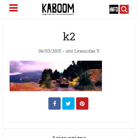
k2
06/03/2015
από
Lewnidas V.