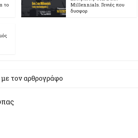
ια το
Millennials. Γενιές που
δυσφορ
μός
 με τον αρθρογράφο
ύπας