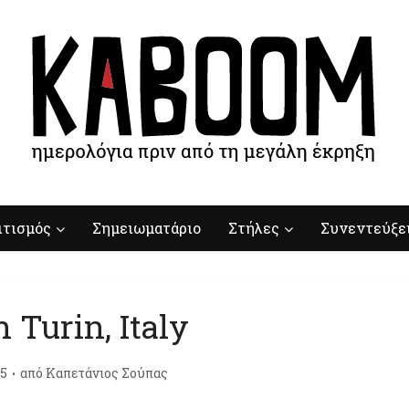
ιτισμός
Σημειωματάριο
Στήλες
Συνεντεύξε
n Turin, Italy
15
από
Καπετάνιος Σούπας