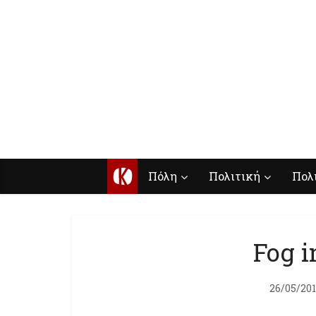
Κ
Πόλη
Πολιτική
Πολ
Fog i
26/05/20