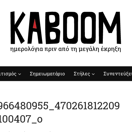
ιτισμός
Σημειωματάριο
Στήλες
Συνεντεύξε
966480955_470261812209
100407_o