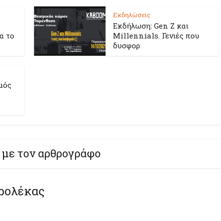
Εκδηλώσεις
Εκδήλωση: Gen Z και
ια το
Millennials. Γενιές που
δυσφορ
μός
 με τον αρθρογράφο
ρολέκας