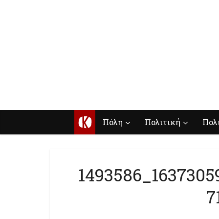
Κ
Πόλη
Πολιτική
Πολ
1493586_1637305
7