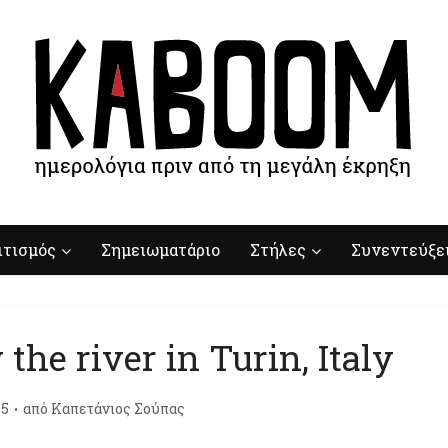
ιτισμός
Σημειωματάριο
Στήλες
Συνεντεύξε
 the river in Turin, Italy
15
από
Καπετάνιος Σούπας