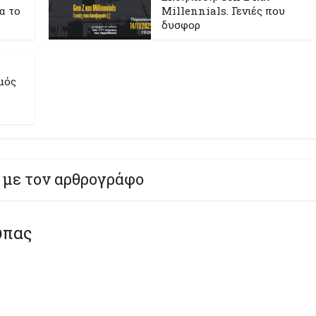
ια το
Millennials. Γενιές που
δυσφορ
μός
 με τον αρθρογράφο
ύπας