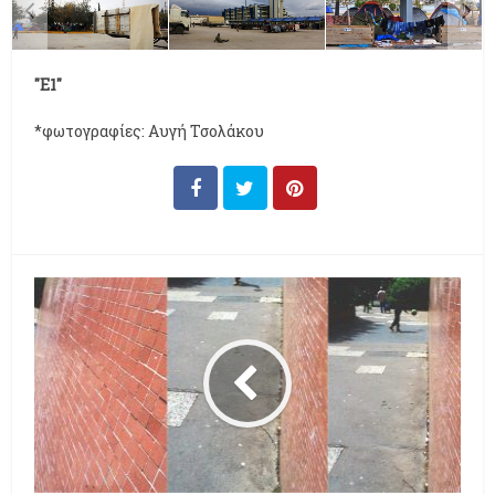
"Ε1"
*φωτογραφίες: Αυγή Τσολάκου