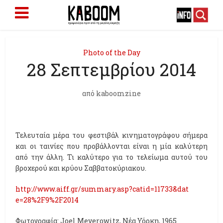
Photo of the Day
28 Σεπτεμβρίου 2014
από
kaboomzine
Τελευταία μέρα του φεστιβάλ κινηματογράφoυ σήμερα
και οι ταινίες που προβάλλονται είναι η μία καλύτερη
από την άλλη. Τι καλύτερο για το τελείωμα αυτού του
βροχερού και κρύου Σαββατοκύριακου.
http://www.aiff.gr/
summary.asp?catid=11733&dat
e=28%2F9%2F2014
Φωτογραφία: Joel Meyerowitz, Νέα Υόρκη, 1965