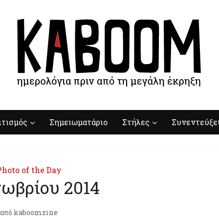
ιτισμός
Σημειωματάριο
Στήλες
Συνεντεύξε
Photo of the Day
τωβρίου 2014
από
kaboomzine