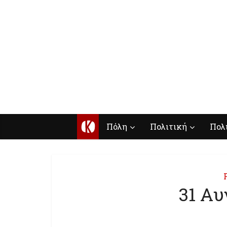
Κ
Πόλη
Πολιτική
Πολ
31 Aυ