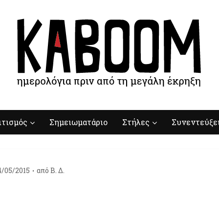
ιτισμός
Σημειωματάριο
Στήλες
Συνεντεύξε
4/05/2015
από
Β. Δ.