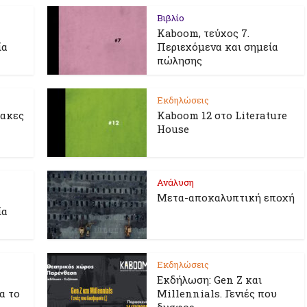
Βιβλίο
Kaboom, τεύχος 7.
ία
Περιεχόμενα και σημεία
πώλησης
Εκδηλώσεις
λακες
Kaboom 12 στο Literature
House
Ανάλυση
Μετα-αποκαλυπτική εποχή
ία
Εκδηλώσεις
Εκδήλωση: Gen Z και
ια το
Millennials. Γενιές που