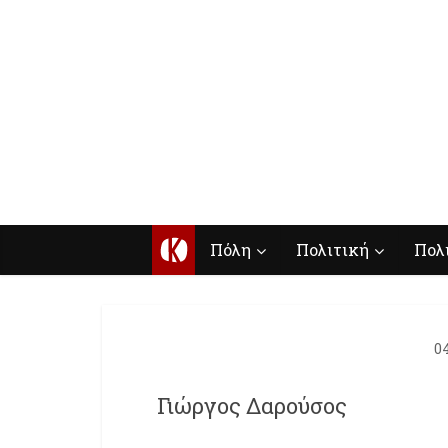
Κ
Πόλη
Πολιτική
Πολ
0
Γιώργος Δαρούσος