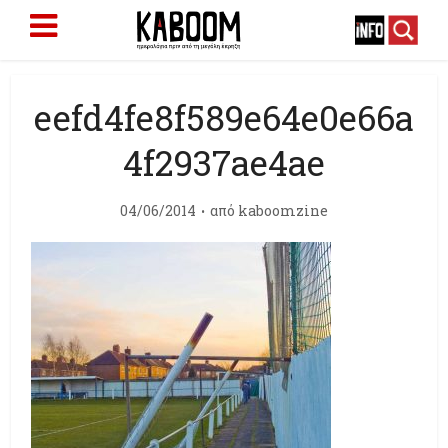
eefd4fe8f589e64e0e66a
4f2937ae4ae
04/06/2014
από
kaboomzine