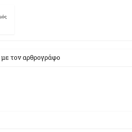
μός
 με τον αρθρογράφο