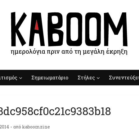
ιτισμός
Σημειωματάριο
Στήλες
Συνεντεύξε
3dc958cf0c21c9383b18
/2014
από
kaboomzine