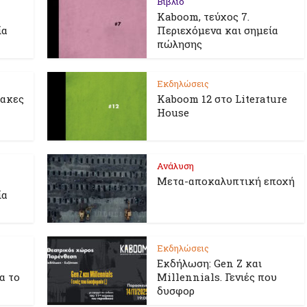
Βιβλίο
Kaboom, τεύχος 7.
ία
Περιεχόμενα και σημεία
πώλησης
Εκδηλώσεις
λακες
Kaboom 12 στο Literature
House
Ανάλυση
Μετα-αποκαλυπτική εποχή
ία
Εκδηλώσεις
Εκδήλωση: Gen Z και
ια το
Millennials. Γενιές που
δυσφορ