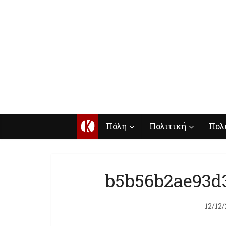
Κ
Πόλη
Πολιτική
Πολ
b5b56b2ae93d
12/12