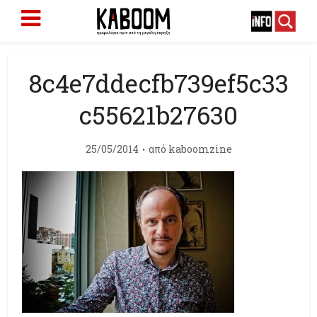
8c4e7ddecfb739ef5c33
c55621b27630
25/05/2014
από
kaboomzine