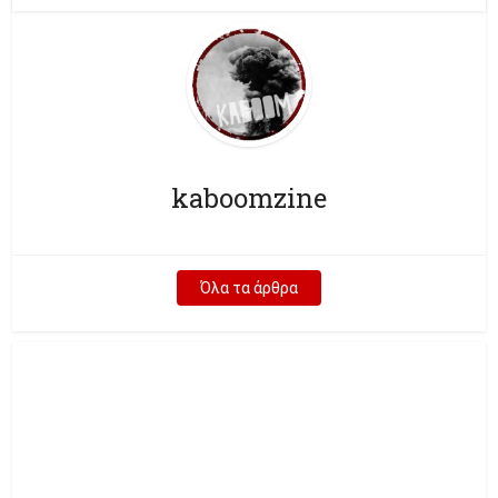
kaboomzine
Όλα τα άρθρα