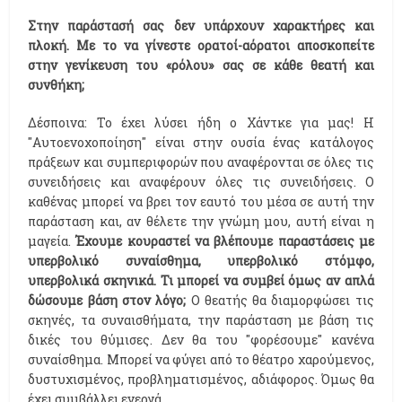
Στην παράστασή σας δεν υπάρχουν χαρακτήρες και
πλοκή. Με το να γίνεστε ορατοί-αόρατοι αποσκοπείτε
στην γενίκευση του «ρόλου» σας σε κάθε θεατή και
συνθήκη;
Δέσποινα: Το έχει λύσει ήδη ο Χάντκε για μας! Η
"Αυτοενοχοποίηση" είναι στην ουσία ένας κατάλογος
πράξεων και συμπεριφορών που αναφέρονται σε όλες τις
συνειδήσεις και αναφέρουν όλες τις συνειδήσεις. Ο
καθένας μπορεί να βρει τον εαυτό του μέσα σε αυτή την
παράσταση και, αν θέλετε την γνώμη μου, αυτή είναι η
μαγεία.
Έχουμε κουραστεί να βλέπουμε παραστάσεις με
υπερβολικό συναίσθημα, υπερβολικό στόμφο,
υπερβολικά σκηνικά. Τι μπορεί να συμβεί όμως αν απλά
δώσουμε βάση στον λόγο;
Ο θεατής θα διαμορφώσει τις
σκηνές, τα συναισθήματα, την παράσταση με βάση τις
δικές του θύμισες. Δεν θα του "φορέσουμε" κανένα
συναίσθημα. Μπορεί να φύγει από το θέατρο χαρούμενος,
δυστυχισμένος, προβληματισμένος, αδιάφορος. Όμως θα
έχει συμβάλλει ενεργά.