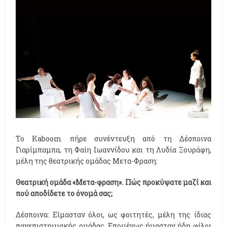
Το Κaboom πήρε συνέντευξη από τη Δέσποινα
Γιαρίμπαμπα, τη Φαίη Ιωαννίδου και τη Λυδία Ξουράφη,
μέλη της θεατρικής ομάδας Μετα-Φραση:
Θεατρική ομάδα «Μετα-φραση». Πώς προκύψατε μαζί και
πού αποδίδετε το όνομά σας;
Δέσποινα: Είμασταν όλοι, ως φοιτητές, μέλη της ίδιας
πανεπιστημιακής ομάδας. Επομένως ήμασταν ήδη φίλοι