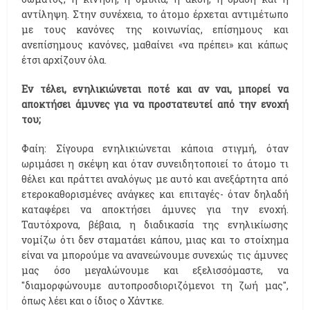
αντίληψη. Στην συνέχεια, το άτομο έρχεται αντιμέτωπο
με τους κανόνες της κοινωνίας, επίσημους και
ανεπίσημους κανόνες, μαθαίνει «να πρέπει» και κάπως
έτσι αρχίζουν όλα.
Εν τέλει, ενηλικιώνεται ποτέ και αν ναι, μπορεί να
αποκτήσει άμυνες για να προστατευτεί από την ενοχή
του;
Φαίη: Σίγουρα ενηλικιώνεται κάποια στιγμή, όταν
ωριμάσει η σκέψη και όταν συνειδητοποιεί το άτομο τι
θέλει και πράττει αναλόγως με αυτό και ανεξάρτητα από
ετεροκαθορισμένες ανάγκες και επιταγές- όταν δηλαδή
καταφέρει να αποκτήσει άμυνες για την ενοχή.
Ταυτόχρονα, βέβαια, η διαδικασία της ενηλικίωσης
νομίζω ότι δεν σταματάει κάπου, μιας και το στοίχημα
είναι να μπορούμε να ανανεώνουμε συνεχώς τις άμυνες
μας όσο μεγαλώνουμε και εξελισσόμαστε, να
"διαμορφώνουμε αυτοπροσδιοριζόμενοι τη ζωή μας",
όπως λέει και ο ίδιος ο Χάντκε.