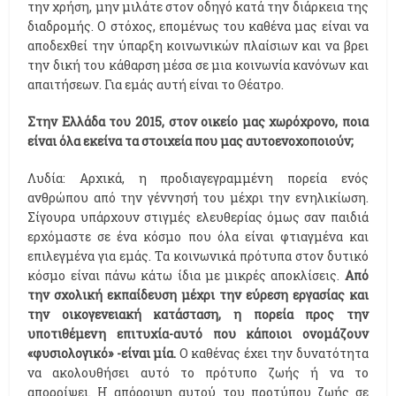
την χρήση, μην μιλάτε στον οδηγό κατά την διάρκεια της
διαδρομής. Ο στόχος, επομένως του καθένα μας είναι να
αποδεχθεί την ύπαρξη κοινωνικών πλαίσιων και να βρει
την δική του κάθαρση μέσα σε μια κοινωνία κανόνων και
απαιτήσεων. Για εμάς αυτή είναι το Θέατρο.
Στην Ελλάδα του 2015, στον οικείο μας χωρόχρονο, ποια
είναι όλα εκείνα τα στοιχεία που μας αυτοενοχοποιούν;
Λυδία: Αρχικά, η προδιαγεγραμμένη πορεία ενός
ανθρώπου από την γέννησή του μέχρι την ενηλικίωση.
Σίγουρα υπάρχουν στιγμές ελευθερίας όμως σαν παιδιά
ερχόμαστε σε ένα κόσμο που όλα είναι φτιαγμένα και
επιλεγμένα για εμάς. Τα κοινωνικά πρότυπα στον δυτικό
κόσμο είναι πάνω κάτω ίδια με μικρές αποκλίσεις.
Από
την σχολική εκπαίδευση μέχρι την εύρεση εργασίας και
την οικογενειακή κατάσταση, η πορεία προς την
υποτιθέμενη επιτυχία-αυτό που κάποιοι ονομάζουν
«φυσιολογικό» -είναι μία.
Ο καθένας έχει την δυνατότητα
να ακολουθήσει αυτό το πρότυπο ζωής ή να το
απορρίψει. Η απόρριψη αυτού του προτύπου ζωής σε