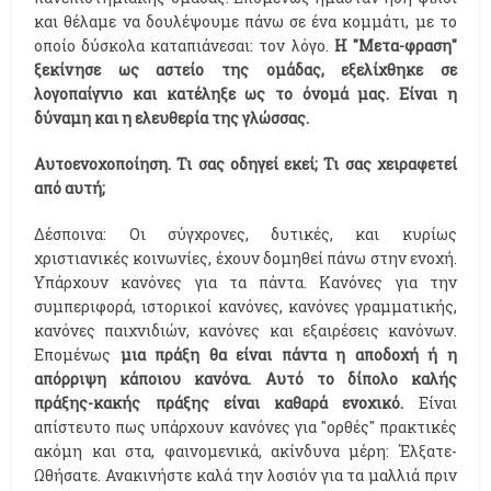
και θέλαμε να δουλέψουμε πάνω σε ένα κομμάτι, με το
οποίο δύσκολα καταπιάνεσαι: τον λόγο.
H "Μετα-φραση"
ξεκίνησε ως αστείο της ομάδας, εξελίχθηκε σε
λογοπαίγνιο και κατέληξε ως το όνομά μας. Είναι η
δύναμη και η ελευθερία της γλώσσας.
Αυτοενοχοποίηση. Τι σας οδηγεί εκεί; Τι σας χειραφετεί
από αυτή;
Δέσποινα: Οι σύγχρονες, δυτικές, και κυρίως
χριστιανικές κοινωνίες, έχουν δομηθεί πάνω στην ενοχή.
Υπάρχουν κανόνες για τα πάντα. Κανόνες για την
συμπεριφορά, ιστορικοί κανόνες, κανόνες γραμματικής,
κανόνες παιχνιδιών, κανόνες και εξαιρέσεις κανόνων.
Επομένως
μια πράξη θα είναι πάντα η αποδοχή ή η
απόρριψη κάποιου κανόνα. Αυτό το δίπολο καλής
πράξης-κακής πράξης είναι καθαρά ενοχικό.
Είναι
απίστευτο πως υπάρχουν κανόνες για "ορθές" πρακτικές
ακόμη και στα, φαινομενικά, ακίνδυνα μέρη: Έλξατε-
Ωθήσατε. Ανακινήστε καλά την λοσιόν για τα μαλλιά πριν