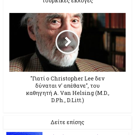
τουρκικές εκλογές
"Γιατί ο Christopher Lee δεν
δύναται ν' απέθανε", του
καθηγητή A. Van Helsing (M.D.,
D.Ph., D.Litt.)
Δείτε επίσης