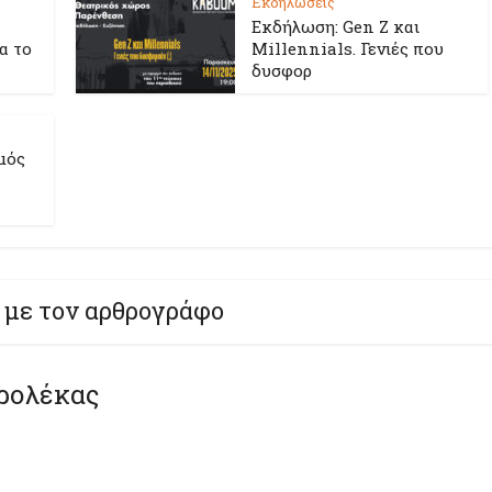
Εκδηλώσεις
Εκδήλωση: Gen Z και
ια το
Millennials. Γενιές που
δυσφορ
μός
 με τον αρθρογράφο
ρολέκας