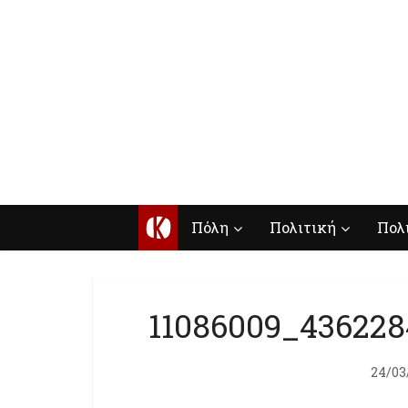
Κ
Πόλη
Πολιτική
Πολ
11086009_43622
24/03