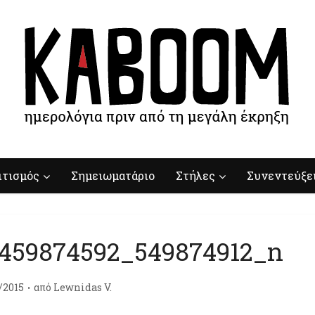
ιτισμός
Σημειωματάριο
Στήλες
Συνεντεύξε
8459874592_549874912_n
/2015
από
Lewnidas V.