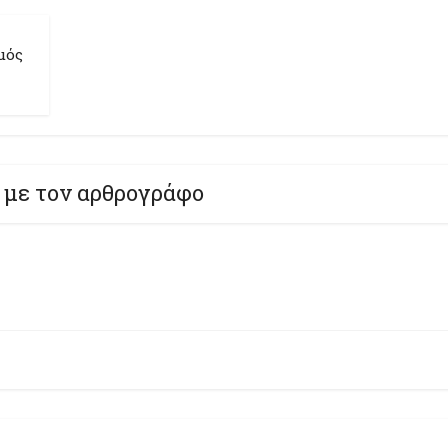
μός
 με τον αρθρογράφο