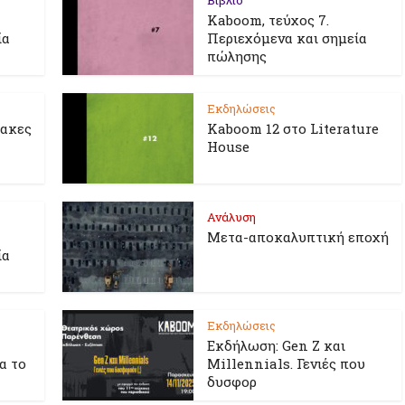
Βιβλίο
Kaboom, τεύχος 7.
ία
Περιεχόμενα και σημεία
πώλησης
Εκδηλώσεις
λακες
Kaboom 12 στο Literature
House
Ανάλυση
Μετα-αποκαλυπτική εποχή
ία
Εκδηλώσεις
Εκδήλωση: Gen Z και
ια το
Millennials. Γενιές που
δυσφορ