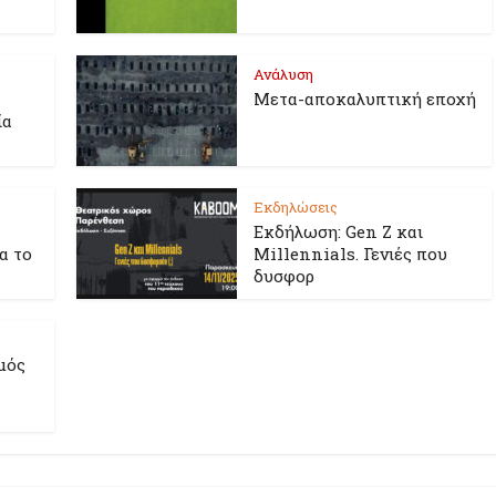
Ανάλυση
Μετα-αποκαλυπτική εποχή
ία
Εκδηλώσεις
Εκδήλωση: Gen Z και
ια το
Millennials. Γενιές που
δυσφορ
μός