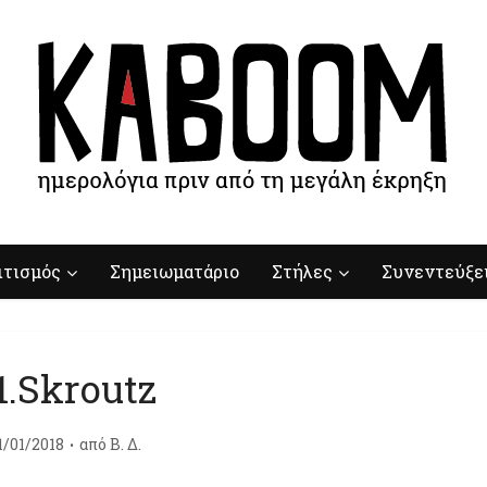
ιτισμός
Σημειωματάριο
Στήλες
Συνεντεύξε
1.Skroutz
1/01/2018
από
Β. Δ.