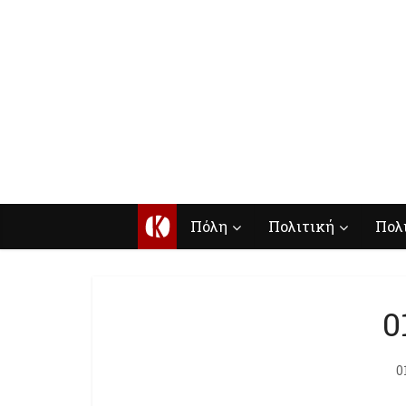
Κ
Πόλη
Πολιτική
Πολ
0
0