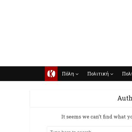
Κ
Πόλη
Πολιτική
Πολ
Auth
It seems we can’t find what yo