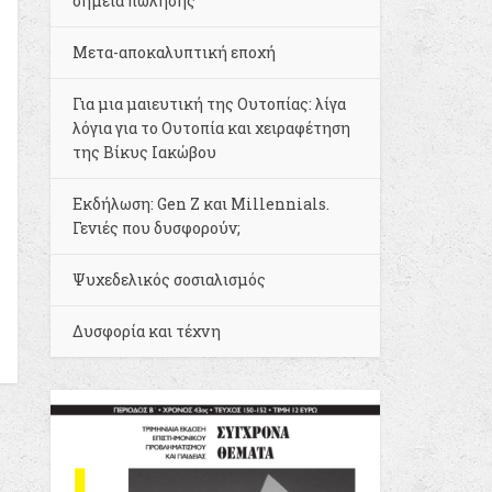
σημεία πώλησης
Μετα-αποκαλυπτική εποχή
Για μια μαιευτική της Ουτοπίας: λίγα
λόγια για το Ουτοπία και χειραφέτηση
της Βίκυς Ιακώβου
Εκδήλωση: Gen Z και Millennials.
Γενιές που δυσφορούν;
Ψυχεδελικός σοσιαλισμός
Δυσφορία και τέχνη