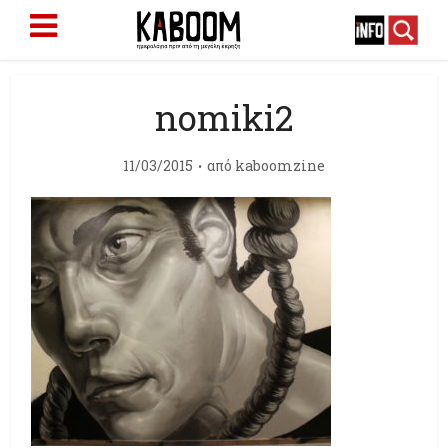
nomiki2
11/03/2015
από
kaboomzine