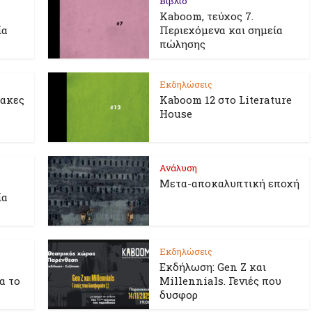
Βιβλίο
Kaboom, τεύχος 7.
ία
Περιεχόμενα και σημεία
πώλησης
Εκδηλώσεις
λακες
Kaboom 12 στο Literature
House
Ανάλυση
Μετα-αποκαλυπτική εποχή
ία
Εκδηλώσεις
Εκδήλωση: Gen Z και
ια το
Millennials. Γενιές που
δυσφορ