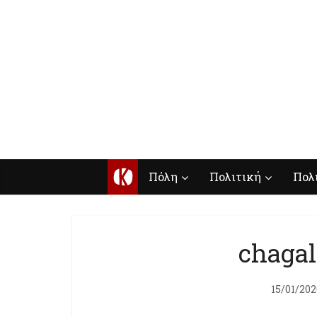
Κ
Πόλη
Πολιτική
Πολ
chagal
15/01/202