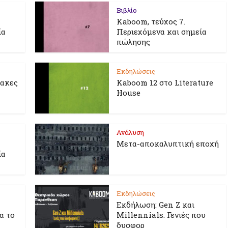
Βιβλίο
Kaboom, τεύχος 7.
ία
Περιεχόμενα και σημεία
πώλησης
Εκδηλώσεις
λακες
Kaboom 12 στο Literature
House
Ανάλυση
Μετα-αποκαλυπτική εποχή
ία
Εκδηλώσεις
Εκδήλωση: Gen Z και
ια το
Millennials. Γενιές που
δυσφορ