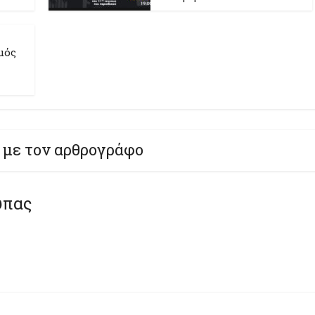
μός
 με τον αρθρογράφο
ύπας