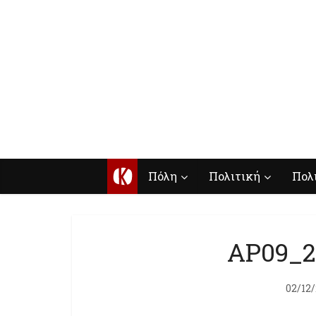
Κ
Πόλη
Πολιτική
Πολ
AP09_2
02/12