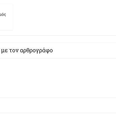
μός
 με τον αρθρογράφο