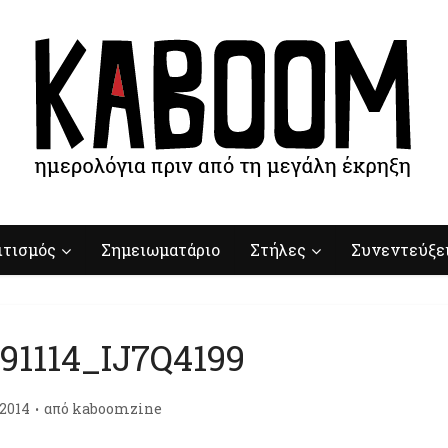
ιτισμός
Σημειωματάριο
Στήλες
Συνεντεύξε
91114_IJ7Q4199
/2014
από
kaboomzine