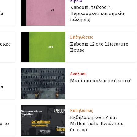
Βιβλίο
Kaboom, τεύχος 7.
ία
Περιεχόμενα και σημεία
πώλησης
Εκδηλώσεις
λακες
Kaboom 12 στο Literature
House
Ανάλυση
Μετα-αποκαλυπτική εποχή
ία
Εκδηλώσεις
Εκδήλωση: Gen Z και
ια το
Millennials. Γενιές που
δυσφορ