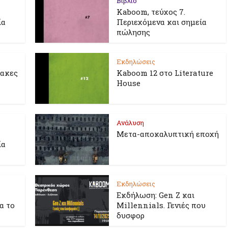
Βιβλίο
Kaboom, τεύχος 7.
ία
Περιεχόμενα και σημεία
πώλησης
Εκδηλώσεις
λακες
Kaboom 12 στο Literature
House
Ανάλυση
Μετα-αποκαλυπτική εποχή
ία
Εκδηλώσεις
Εκδήλωση: Gen Z και
ια το
Millennials. Γενιές που
δυσφορ