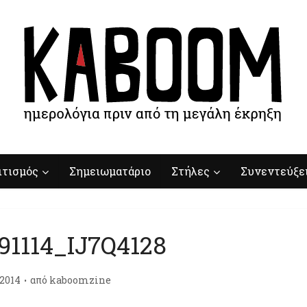
ιτισμός
Σημειωματάριο
Στήλες
Συνεντεύξε
91114_IJ7Q4128
/2014
από
kaboomzine