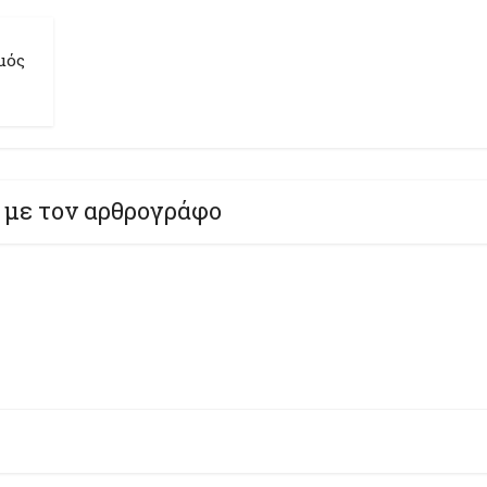
μός
 με τον αρθρογράφο