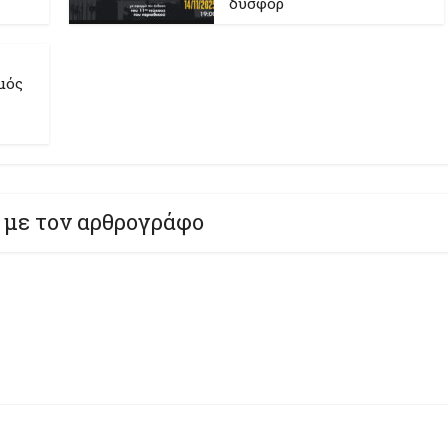
δυσφορ
μός
 με τον αρθρογράφο