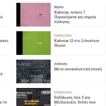
Βιβλίο
Kaboom, τεύχος 7.
ία
Περιεχόμενα και σημεία
πώλησης
Εκδηλώσεις
λακες
Kaboom 12 στο Literature
House
Ανάλυση
Μετα-αποκαλυπτική εποχή
ία
Εκδηλώσεις
Εκδήλωση: Gen Z και
ια το
Millennials. Γενιές που