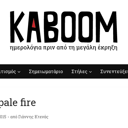
ιτισμός
Σημειωματάριο
Στήλες
Συνεντεύξε
pale fire
015
από
Γιάννης Κτενάς