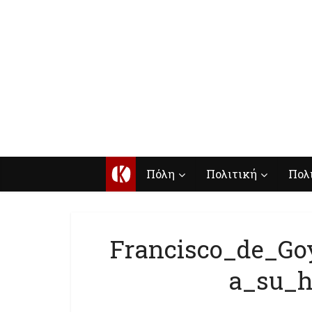
Κ
Πόλη
Πολιτική
Πολ
Francisco_de_Go
a_su_hi