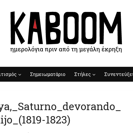
ιτισμός
Σημειωματάριο
Στήλες
Συνεντεύξε
ya,_Saturno_devorando_
jo_(1819-1823)