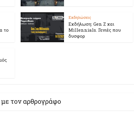
Εκδηλώσεις
Εκδήλωση: Gen Z και
ια το
Millennials. Γενιές που
δυσφορ
μός
 με τον αρθρογράφο