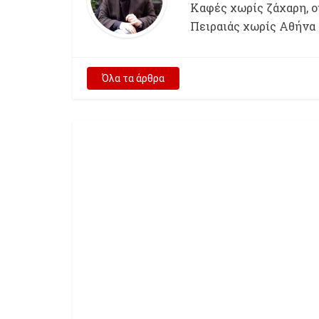
Kαφές χωρίς ζάχαρη, ου
Πειραιάς χωρίς Αθήνα
Όλα τα άρθρα