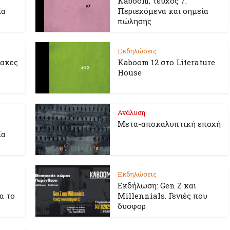
Kaboom, τεύχος 7.
ία
Περιεχόμενα και σημεία
πώλησης
Εκδηλώσεις
λακες
Kaboom 12 στο Literature
House
Ανάλυση
Μετα-αποκαλυπτική εποχή
ία
Εκδηλώσεις
Εκδήλωση: Gen Z και
ια το
Millennials. Γενιές που
δυσφορ