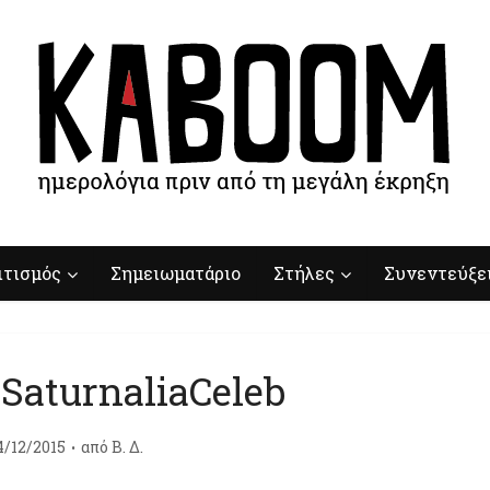
ιτισμός
Σημειωματάριο
Στήλες
Συνεντεύξε
-SaturnaliaCeleb
4/12/2015
από
Β. Δ.