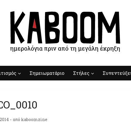
ιτισμός
Σημειωματάριο
Στήλες
Συνεντεύξε
CO_0010
/2014
από
kaboomzine