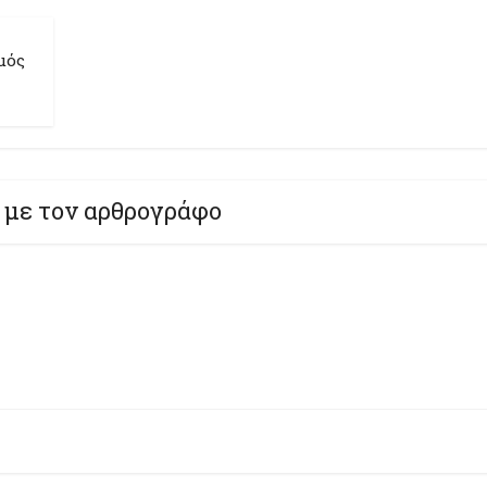
μός
 με τον αρθρογράφο