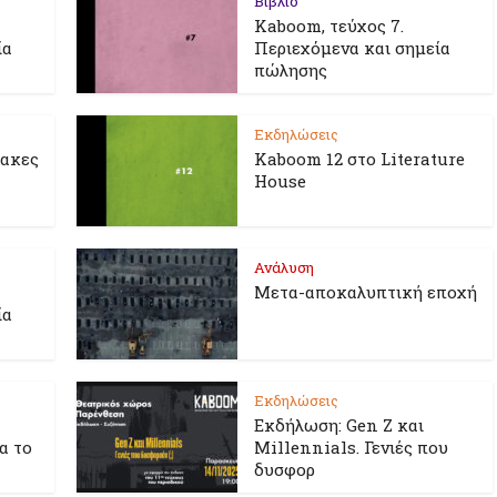
Βιβλίο
Kaboom, τεύχος 7.
ία
Περιεχόμενα και σημεία
πώλησης
Εκδηλώσεις
λακες
Kaboom 12 στο Literature
House
Ανάλυση
Μετα-αποκαλυπτική εποχή
ία
Εκδηλώσεις
Εκδήλωση: Gen Z και
ια το
Millennials. Γενιές που
δυσφορ