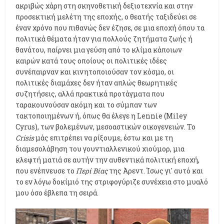
ακριβώς χάρη στη σκηνοθετική δεξιοτεχνία και στην
προσεκτική μελέτη της εποχής, ο θεατής ταξιδεύει σε
έναν χρόνο που πιθανώς δεν έζησε, σε μια εποχή όπου τα
πολιτικά θέματα ήταν για πολλούς ζητήματα ζωής ή
θανάτου, παίρνει μια γεύση από το κλίμα κάποιων
καιρών κατά τους οποίους οι πολιτικές ιδέες
συνέπαιρναν και κινητοποιούσαν τον κόσμο, οι
πολιτικές διαμάχες δεν ήταν απλώς θεωρητικές
συζητήσεις, αλλά πρακτικά προτάγματα που
ταρακουνούσαν ακόμη και το σύμπαν των
τακτοποιημένων ή, όπως θα έλεγε η Lennie (Miley
Cyrus), των βολεμένων, μεσοαστικών οικογενειών. Το
Crisis
μάς επιτρέπει να ρίξουμε, έστω και με τη
διαμεσολάβηση του γουντιαλλενικού χιούμορ, μια
κλεφτή ματιά σε αυτήν την αυθεντικά πολιτική εποχή,
που ενέπνευσε το
Περί Βίας
της Άρεντ. Ίσως γι' αυτό και
το εν λόγω δοκίμιό της στριφογύριζε συνέχεια στο μυαλό
μου όσο έβλεπα τη σειρά.