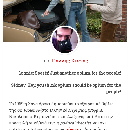
από
Γιάννης Κτενάς
Lennie: Sports! Just another opium for the people!
Sidney: Hey, you think opium should be opium for the
people!
Το 1969 η Χάνα Άρεντ δημοσιεύει το εξαιρετικό βιβλίο
της
On Violence
(στα ελληνικά
Περί βίας
, μτφρ Β.
Νικολαΐδου-Κυριανίδου, εκδ. Αλεξάνδρεια). Κατά την
προσφιλή συνήθειά της, η
political theorist
, και όχι
political philosopher, όπως
τόνιζε
η ίδια, παίρνει