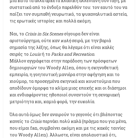
μια κατά τα άλλα αρκετά κλασική αλλενιανή συνταγή, με
συστατικά από το ένδοξο παρελθόν του: τον εαυτό του να
παίζει τον συμπαθή νευρωτικό, τα ψυχαναλυτικά αστεία,
τις ερωτικές ιστορίες και πολλά ακόμη.
Ναι, το
Crisis in Six Scenes
σίγουρα δεν είναι
αριστούργημα, ούτε καν
καλή
σειρά, με την βαριά
σημασία της λέξης, όπως θα λέγαμε ότι είναι καλές
σειρές το
Louis
ή το
Parks and Recreation
.
Μάλλον εγγράφεται στην παράδοση των πρόσφατων
δημιουργιών του Woody Allen, όπου η σκηνοθετική
εμπειρία, η γοητευτική μανιέρα στην αφήγηση και το
χιούμορ, τα προσεγμένα σκηνικά και κουστούμια που
αποδίδουν όμορφα το κλίμα μιας εποχής και οι διάσημοι
και ενδιαφέροντες ηθοποιοί συναντούν τη σεναριακή
μετριότητα και, καμιά φορά, την ευκολία.
Όλα αυτά όμως δεν αναιρούν το γεγονός ότι βλέποντας
κανείς το
Crisis
περνάει πολύ καλά (πράγμα που για μένα,
που είμαι fan, συμβαίνει ακόμη και με τις κακές ταινίες
του Woody Allen). Άλλωστε, είναι απολαυστικό ότι,