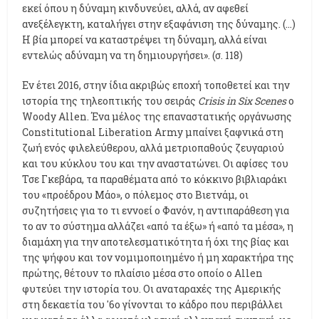
εκεί όπου η δύναμη κινδυνεύει, αλλά, αν αφεθεί
ανεξέλεγκτη, καταλήγει στην εξαφάνιση της δύναμης. (...)
Η βία μπορεί να καταστρέψει τη δύναμη, αλλά είναι
εντελώς αδύναμη να τη δημιουργήσει». (σ. 118)
Εν έτει 2016, στην ίδια ακριβώς εποχή τοποθετεί και την
ιστορία της τηλεοπτικής του σειράς
Crisis in Six Scenes
ο
Woody Allen. Ένα μέλος της επαναστατικής οργάνωσης
Constitutional Liberation Army μπαίνει ξαφνικά στη
ζωή ενός φιλελεύθερου, αλλά μετριοπαθούς ζευγαριού
και του κύκλου του και την αναστατώνει. Οι αφίσες του
Τσε Γκεβάρα, τα παραθέματα από το κόκκινο βιβλιαράκι
του «προέδρου Μάο», ο πόλεμος στο Βιετνάμ, οι
συζητήσεις για το τι εννοεί ο Φανόν, η αντιπαράθεση για
το αν το σύστημα αλλάζει «από τα έξω» ή «από τα μέσα», η
διαμάχη για την αποτελεσματικότητα ή όχι της βίας και
της ψήφου και τον νομιμοποιημένο ή μη χαρακτήρα της
πρώτης, θέτουν το πλαίσιο μέσα στο οποίο ο Allen
φυτεύει την ιστορία του. Οι αναταραχές της Αμερικής
στη δεκαετία του '6ο γίνονται το κάδρο που περιβάλλει