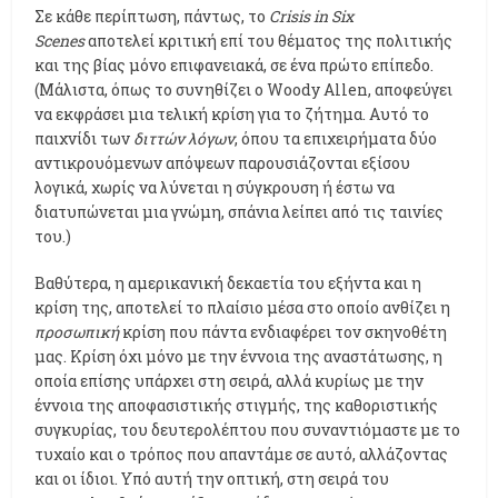
Σε κάθε περίπτωση, πάντως, το
Crisis in Six
Scenes
αποτελεί κριτική επί του θέματος της πολιτικής
και της βίας μόνο επιφανειακά, σε ένα πρώτο επίπεδο.
(Μάλιστα, όπως το συνηθίζει ο Woody Allen, αποφεύγει
να εκφράσει μια τελική κρίση για το ζήτημα. Αυτό το
παιχνίδι των
διττών λόγων
, όπου τα επιχειρήματα δύο
αντικρουόμενων απόψεων παρουσιάζονται εξίσου
λογικά, χωρίς να λύνεται η σύγκρουση ή έστω να
διατυπώνεται μια γνώμη, σπάνια λείπει από τις ταινίες
του.)
Βαθύτερα, η αμερικανική δεκαετία του εξήντα και η
κρίση της, αποτελεί το πλαίσιο μέσα στο οποίο ανθίζει η
προσωπική
κρίση που πάντα ενδιαφέρει τον σκηνοθέτη
μας. Κρίση όχι μόνο με την έννοια της αναστάτωσης, η
οποία επίσης υπάρχει στη σειρά, αλλά κυρίως με την
έννοια της αποφασιστικής στιγμής, της καθοριστικής
συγκυρίας, του δευτερολέπτου που συναντιόμαστε με το
τυχαίο και ο τρόπος που απαντάμε σε αυτό, αλλάζοντας
και οι ίδιοι. Υπό αυτή την οπτική, στη σειρά του