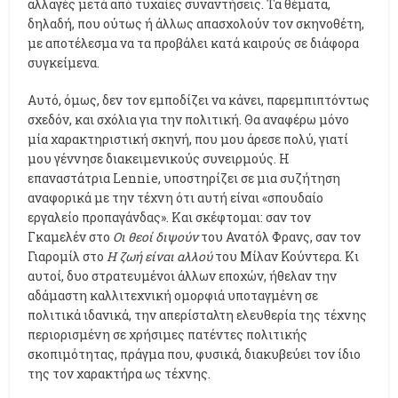
αλλαγές μετά από τυχαίες συναντήσεις. Τα θέματα,
δηλαδή, που ούτως ή άλλως απασχολούν τον σκηνοθέτη,
με αποτέλεσμα να τα προβάλει κατά καιρούς σε διάφορα
συγκείμενα.
Αυτό, όμως, δεν τον εμποδίζει να κάνει, παρεμπιπτόντως
σχεδόν, και σχόλια για την πολιτική. Θα αναφέρω μόνο
μία χαρακτηριστική σκηνή, που μου άρεσε πολύ, γιατί
μου γέννησε διακειμενικούς συνειρμούς. Η
επαναστάτρια Lennie, υποστηρίζει σε μια συζήτηση
αναφορικά με την τέχνη ότι αυτή είναι «σπουδαίο
εργαλείο προπαγάνδας». Και σκέφτομαι: σαν τον
Γκαμελέν στο
Οι θεοί διψούν
του Ανατόλ Φρανς, σαν τον
Γιαρομίλ στο
Η ζωή είναι αλλού
του Μίλαν Κούντερα. Κι
αυτοί, δυο στρατευμένοι άλλων εποχών, ήθελαν την
αδάμαστη καλλιτεχνική ομορφιά υποταγμένη σε
πολιτικά ιδανικά, την απερίσταλτη ελευθερία της τέχνης
περιορισμένη σε χρήσιμες πατέντες πολιτικής
σκοπιμότητας, πράγμα που, φυσικά, διακυβεύει τον ίδιο
της τον χαρακτήρα ως τέχνης.