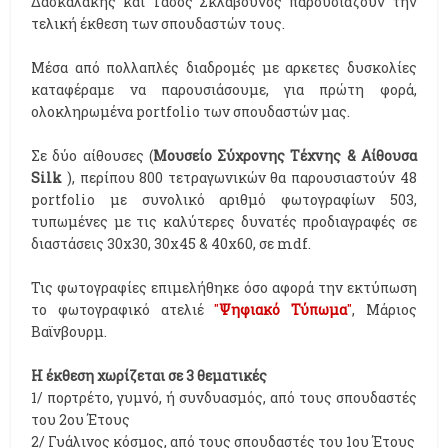
Δασκαλάκης και Τάσος Σκλαβούνος παρουσιάζουν την
τελική έκθεση των σπουδαστών τους.
Μέσα από πολλαπλές διαδρομές με αρκετες δυσκολίες
καταφέραμε να παρουσιάσουμε, για πρώτη φορά,
ολοκληρωμένα portfolio των σπουδαστών μας.
Σε δύο αίθουσες (
Μουσείο Σύχρονης Τέχνης & Αίθουσα
Silk
), περίπου 800 τετραγωνικών θα παρουσιαστούν 48
portfolio με συνολικό αριθμό φωτογραφίων 503,
τυπωμένες με τις καλύτερες δυνατές προδιαγραφές σε
διαστάσεις 30x30, 30x45 & 40x60, σε mdf.
Τις φωτογραφίες επιμελήθηκε όσο αφορά την εκτύπωση
το φωτογραφικό ατελιέ
"
Ψηφιακό Τύπωμα
"
, Μάριος
Βαϊνβουρμ.
Η έκθεση χωρίζεται σε 3 θεματικές
1/ πορτρέτο, γυμνό, ή συνδυασμός, από τους σπουδαστές
του 2ου Έτους
2/ Γυάλινος κόσμος, από τους σπουδαστές του 1ου Έτους