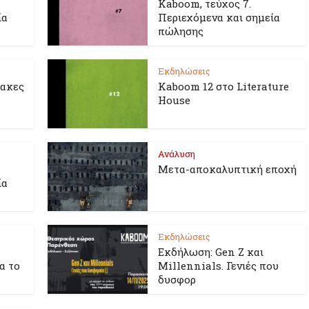
Kaboom, τεύχος 7.
ία
Περιεχόμενα και σημεία
πώλησης
Εκδηλώσεις
λακες
Kaboom 12 στο Literature
House
Ανάλυση
Μετα-αποκαλυπτική εποχή
ία
Εκδηλώσεις
Εκδήλωση: Gen Z και
ια το
Millennials. Γενιές που
δυσφορ