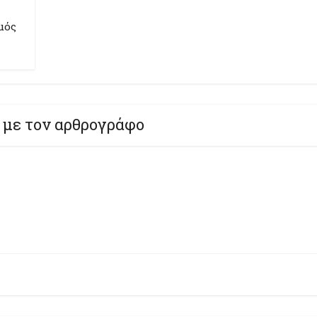
μός
 με τον αρθρογράφο