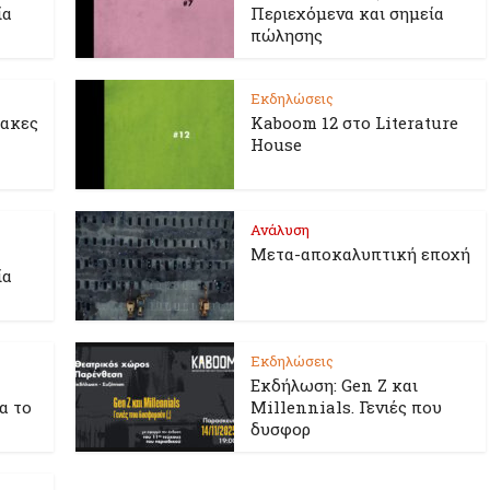
ία
Περιεχόμενα και σημεία
πώλησης
Εκδηλώσεις
λακες
Kaboom 12 στο Literature
House
Ανάλυση
Μετα-αποκαλυπτική εποχή
ία
Εκδηλώσεις
Εκδήλωση: Gen Z και
ια το
Millennials. Γενιές που
δυσφορ