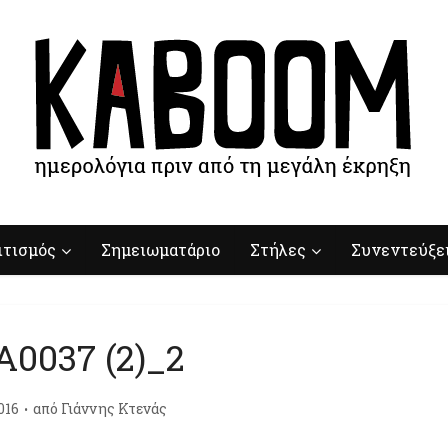
ιτισμός
Σημειωματάριο
Στήλες
Συνεντεύξε
A0037 (2)_2
016
από
Γιάννης Κτενάς