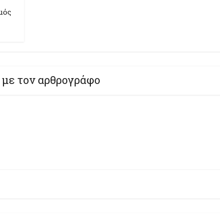
μός
 με τον αρθρογράφο